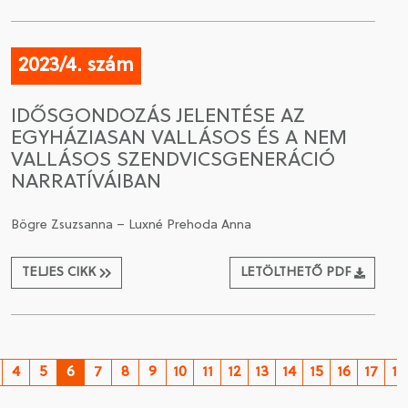
2023/4. szám
IDŐSGONDOZÁS JELENTÉSE AZ
EGYHÁZIASAN VALLÁSOS ÉS A NEM
VALLÁSOS SZENDVICSGENERÁCIÓ
NARRATÍVÁIBAN
Bögre Zsuzsanna – Luxné Prehoda Anna
TELJES CIKK
LETÖLTHETŐ PDF
4
5
6
7
8
9
10
11
12
13
14
15
16
17
18