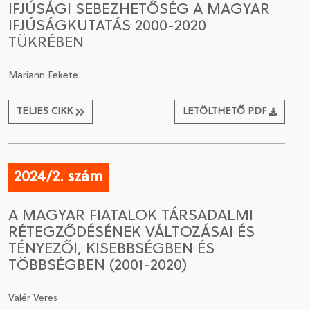
IFJÚSÁGI SEBEZHETŐSÉG A MAGYAR
IFJÚSÁGKUTATÁS 2000-2020
CSATLAKOZÁS A TÁRSASÁGHOZ / MEGÚJÍTOM A
TÜKRÉBEN
TAGSÁGOMAT
Mariann Fekete
TELJES CIKK
LETÖLTHETŐ PDF
2024/2. szám
A MAGYAR FIATALOK TÁRSADALMI
RÉTEGZŐDÉSÉNEK VÁLTOZÁSAI ÉS
TÉNYEZŐI, KISEBBSÉGBEN ÉS
TÖBBSÉGBEN (2001-2020)
Valér Veres