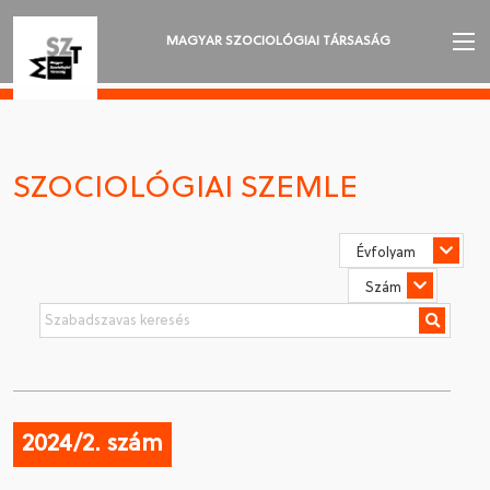
MAGYAR SZOCIOLÓGIAI TÁRSASÁG
AZ MSZT-RŐL
AKTUALITÁSOK
SZOCIOLÓGIAI SZEMLE
VÁNDORGYŰLÉSEK
SZAKOSZTÁLYOK
SZOCIOLÓGIAI SZEMLE
DÍJAK
NYELVVÁLASZTÁS
2024/2. szám