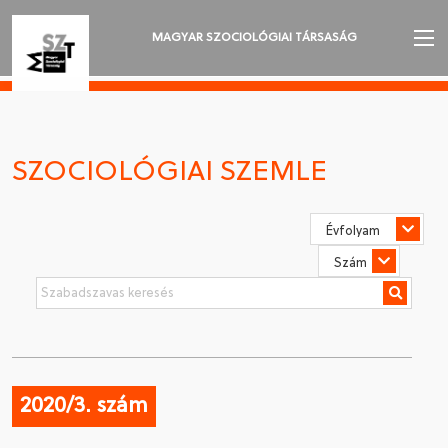
MAGYAR SZOCIOLÓGIAI TÁRSASÁG
AZ MSZT-RŐL
AKTUALITÁSOK
SZOCIOLÓGIAI SZEMLE
VÁNDORGYŰLÉSEK
SZAKOSZTÁLYOK
SZOCIOLÓGIAI SZEMLE
DÍJAK
NYELVVÁLASZTÁS
2020/3. szám