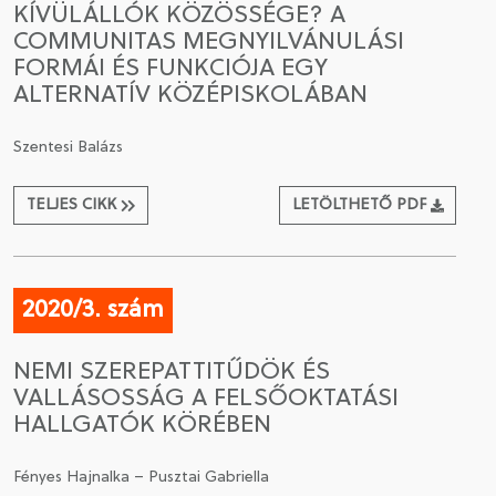
KÍVÜLÁLLÓK KÖZÖSSÉGE? A
COMMUNITAS MEGNYILVÁNULÁSI
CSATLAKOZÁS A TÁRSASÁGHOZ / MEGÚJÍTOM A
FORMÁI ÉS FUNKCIÓJA EGY
TAGSÁGOMAT
ALTERNATÍV KÖZÉPISKOLÁBAN
Szentesi Balázs
TELJES CIKK
LETÖLTHETŐ PDF
2020/3. szám
NEMI SZEREPATTITŰDÖK ÉS
VALLÁSOSSÁG A FELSŐOKTATÁSI
HALLGATÓK KÖRÉBEN
Fényes Hajnalka – Pusztai Gabriella