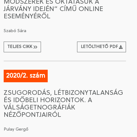
MÓDSZEREK ÉS OKTATÁSUK A
JÁRVÁNY IDEJÉN” CÍMŰ ONLINE
ESEMÉNYÉRŐL
Szabó Sára
TELJES CIKK
LETÖLTHETŐ PDF
2020/2. szám
ZSUGORODÁS, LÉTBIZONYTALANSÁG
ÉS IDŐBELI HORIZONTOK. A
VÁLSÁGETNOGRÁFIÁK
NÉZŐPONTJAIRÓL
Pulay Gergő