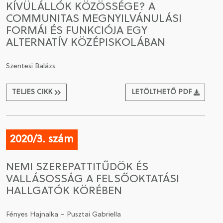
KÍVÜLÁLLÓK KÖZÖSSÉGE? A
COMMUNITAS MEGNYILVÁNULÁSI
CSATLAKOZÁS A TÁRSASÁGHOZ / MEGÚJÍTOM A
FORMÁI ÉS FUNKCIÓJA EGY
TAGSÁGOMAT
ALTERNATÍV KÖZÉPISKOLÁBAN
Szentesi Balázs
TELJES CIKK
LETÖLTHETŐ PDF
2020/3. szám
NEMI SZEREPATTITŰDÖK ÉS
VALLÁSOSSÁG A FELSŐOKTATÁSI
HALLGATÓK KÖRÉBEN
Fényes Hajnalka – Pusztai Gabriella