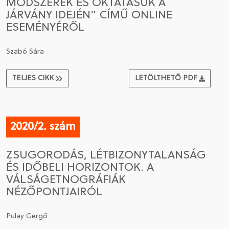
MÓDSZEREK ÉS OKTATÁSUK A
JÁRVÁNY IDEJÉN” CÍMŰ ONLINE
ESEMÉNYÉRŐL
Szabó Sára
TELJES CIKK
LETÖLTHETŐ PDF
2020/2. szám
ZSUGORODÁS, LÉTBIZONYTALANSÁG
ÉS IDŐBELI HORIZONTOK. A
VÁLSÁGETNOGRÁFIÁK
NÉZŐPONTJAIRÓL
Pulay Gergő