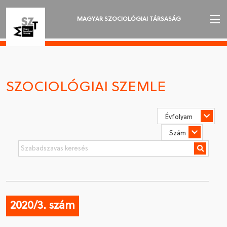
MAGYAR SZOCIOLÓGIAI TÁRSASÁG
AZ MSZT-RŐL
AKTUALITÁSOK
SZOCIOLÓGIAI SZEMLE
VÁNDORGYŰLÉSEK
SZAKOSZTÁLYOK
SZOCIOLÓGIAI SZEMLE
DÍJAK
NYELVVÁLASZTÁS
2020/3. szám