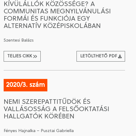
KÍVÜLÁLLÓK KÖZÖSSÉGE? A
COMMUNITAS MEGNYILVÁNULÁSI
CSATLAKOZÁS A TÁRSASÁGHOZ / MEGÚJÍTOM A
FORMÁI ÉS FUNKCIÓJA EGY
TAGSÁGOMAT
ALTERNATÍV KÖZÉPISKOLÁBAN
Szentesi Balázs
TELJES CIKK
LETÖLTHETŐ PDF
2020/3. szám
NEMI SZEREPATTITŰDÖK ÉS
VALLÁSOSSÁG A FELSŐOKTATÁSI
HALLGATÓK KÖRÉBEN
Fényes Hajnalka – Pusztai Gabriella