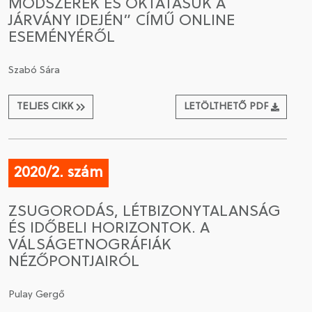
MÓDSZEREK ÉS OKTATÁSUK A
JÁRVÁNY IDEJÉN” CÍMŰ ONLINE
ESEMÉNYÉRŐL
Szabó Sára
TELJES CIKK
LETÖLTHETŐ PDF
2020/2. szám
ZSUGORODÁS, LÉTBIZONYTALANSÁG
ÉS IDŐBELI HORIZONTOK. A
VÁLSÁGETNOGRÁFIÁK
NÉZŐPONTJAIRÓL
Pulay Gergő