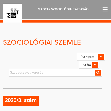
MAGYAR SZOCIOLÓGIAI TÁRSASÁG
AZ MSZT-RŐL
AKTUALITÁSOK
SZOCIOLÓGIAI SZEMLE
VÁNDORGYŰLÉSEK
SZAKOSZTÁLYOK
SZOCIOLÓGIAI SZEMLE
DÍJAK
NYELVVÁLASZTÁS
2020/3. szám