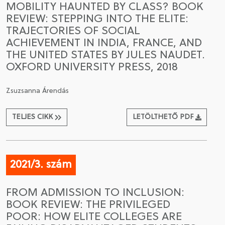
MOBILITY HAUNTED BY CLASS? BOOK
REVIEW: STEPPING INTO THE ELITE:
CSATLAKOZÁS A TÁRSASÁGHOZ / MEGÚJÍTOM A
TRAJECTORIES OF SOCIAL
TAGSÁGOMAT
ACHIEVEMENT IN INDIA, FRANCE, AND
THE UNITED STATES BY JULES NAUDET.
OXFORD UNIVERSITY PRESS, 2018
Zsuzsanna Árendás
TELJES CIKK
LETÖLTHETŐ PDF
2021/3. szám
FROM ADMISSION TO INCLUSION:
BOOK REVIEW: THE PRIVILEGED
POOR: HOW ELITE COLLEGES ARE