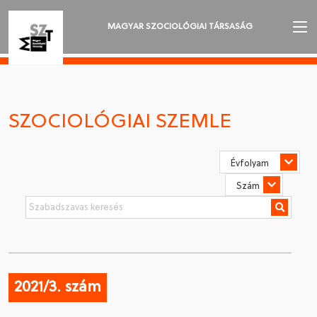
MAGYAR SZOCIOLÓGIAI TÁRSASÁG
AZ MSZT-RŐL
AKTUALITÁSOK
SZOCIOLÓGIAI SZEMLE
VÁNDORGYŰLÉSEK
SZAKOSZTÁLYOK
SZOCIOLÓGIAI SZEMLE
DÍJAK
NYELVVÁLASZTÁS
2021/3. szám