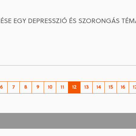
ÉSE EGY DEPRESSZIÓ ÉS SZORONGÁS TÉ
6
7
8
9
10
11
12
13
14
15
16
1