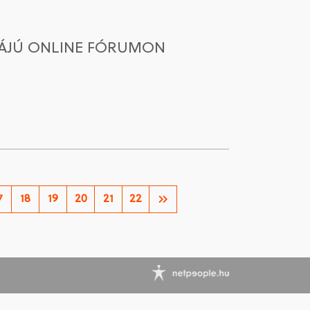
MÁJÚ ONLINE FÓRUMON
7
18
19
20
21
22