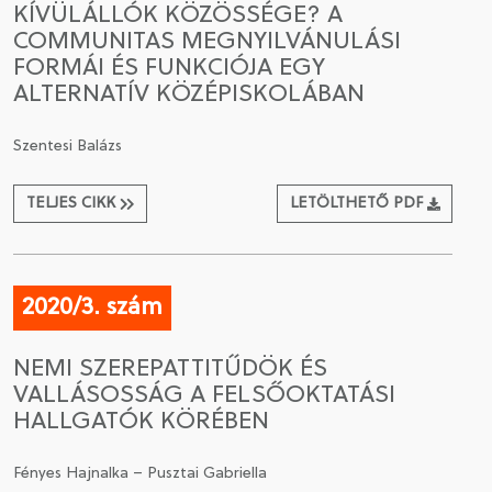
KÍVÜLÁLLÓK KÖZÖSSÉGE? A
COMMUNITAS MEGNYILVÁNULÁSI
CSATLAKOZÁS A TÁRSASÁGHOZ / MEGÚJÍTOM A
FORMÁI ÉS FUNKCIÓJA EGY
TAGSÁGOMAT
ALTERNATÍV KÖZÉPISKOLÁBAN
Szentesi Balázs
TELJES CIKK
LETÖLTHETŐ PDF
2020/3. szám
NEMI SZEREPATTITŰDÖK ÉS
VALLÁSOSSÁG A FELSŐOKTATÁSI
HALLGATÓK KÖRÉBEN
Fényes Hajnalka – Pusztai Gabriella