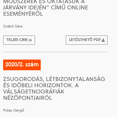
MÓDSZEREK ÉS OKTATÁSUK A
JÁRVÁNY IDEJÉN” CÍMŰ ONLINE
ESEMÉNYÉRŐL
Szabó Sára
TELJES CIKK
LETÖLTHETŐ PDF
2020/2. szám
ZSUGORODÁS, LÉTBIZONYTALANSÁG
ÉS IDŐBELI HORIZONTOK. A
VÁLSÁGETNOGRÁFIÁK
NÉZŐPONTJAIRÓL
Pulay Gergő