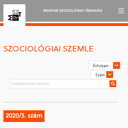
MAGYAR SZOCIOLÓGIAI TÁRSASÁG
AZ MSZT-RŐL
AKTUALITÁSOK
SZOCIOLÓGIAI SZEMLE
VÁNDORGYŰLÉSEK
SZAKOSZTÁLYOK
SZOCIOLÓGIAI SZEMLE
DÍJAK
NYELVVÁLASZTÁS
2020/3. szám