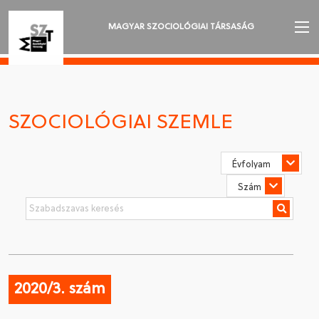
MAGYAR SZOCIOLÓGIAI TÁRSASÁG
AZ MSZT-RŐL
AKTUALITÁSOK
SZOCIOLÓGIAI SZEMLE
VÁNDORGYŰLÉSEK
SZAKOSZTÁLYOK
SZOCIOLÓGIAI SZEMLE
DÍJAK
NYELVVÁLASZTÁS
2020/3. szám