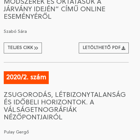
MÓDSZEREK ÉS OKTATÁSUK A
JÁRVÁNY IDEJÉN” CÍMŰ ONLINE
ESEMÉNYÉRŐL
Szabó Sára
TELJES CIKK
LETÖLTHETŐ PDF
2020/2. szám
ZSUGORODÁS, LÉTBIZONYTALANSÁG
ÉS IDŐBELI HORIZONTOK. A
VÁLSÁGETNOGRÁFIÁK
NÉZŐPONTJAIRÓL
Pulay Gergő