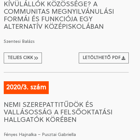
KÍVÜLÁLLÓK KÖZÖSSÉGE? A
COMMUNITAS MEGNYILVÁNULÁSI
CSATLAKOZÁS A TÁRSASÁGHOZ / MEGÚJÍTOM A
FORMÁI ÉS FUNKCIÓJA EGY
TAGSÁGOMAT
ALTERNATÍV KÖZÉPISKOLÁBAN
Szentesi Balázs
TELJES CIKK
LETÖLTHETŐ PDF
2020/3. szám
NEMI SZEREPATTITŰDÖK ÉS
VALLÁSOSSÁG A FELSŐOKTATÁSI
HALLGATÓK KÖRÉBEN
Fényes Hajnalka – Pusztai Gabriella