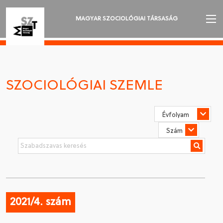
MAGYAR SZOCIOLÓGIAI TÁRSASÁG
AZ MSZT-RŐL
AKTUALITÁSOK
SZOCIOLÓGIAI SZEMLE
VÁNDORGYŰLÉSEK
SZAKOSZTÁLYOK
SZOCIOLÓGIAI SZEMLE
DÍJAK
NYELVVÁLASZTÁS
2021/4. szám