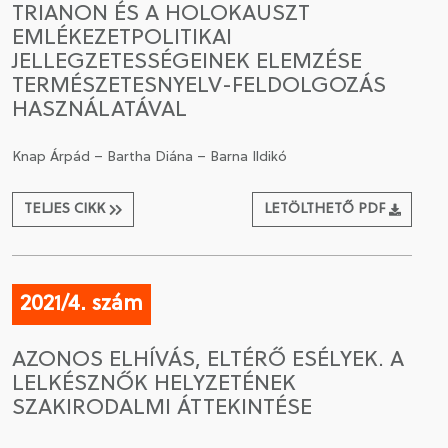
TRIANON ÉS A HOLOKAUSZT
EMLÉKEZETPOLITIKAI
CSATLAKOZÁS A TÁRSASÁGHOZ / MEGÚJÍTOM A
JELLEGZETESSÉGEINEK ELEMZÉSE
TAGSÁGOMAT
TERMÉSZETESNYELV-FELDOLGOZÁS
HASZNÁLATÁVAL
Knap Árpád – Bartha Diána – Barna Ildikó
TELJES CIKK
LETÖLTHETŐ PDF
2021/4. szám
AZONOS ELHÍVÁS, ELTÉRŐ ESÉLYEK. A
LELKÉSZNŐK HELYZETÉNEK
SZAKIRODALMI ÁTTEKINTÉSE