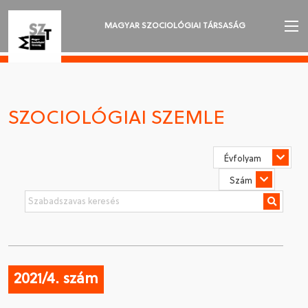
MAGYAR SZOCIOLÓGIAI TÁRSASÁG
AZ MSZT-RŐL
AKTUALITÁSOK
SZOCIOLÓGIAI SZEMLE
VÁNDORGYŰLÉSEK
SZAKOSZTÁLYOK
SZOCIOLÓGIAI SZEMLE
DÍJAK
NYELVVÁLASZTÁS
2021/4. szám