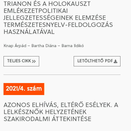
TRIANON ÉS A HOLOKAUSZT
EMLÉKEZETPOLITIKAI
CSATLAKOZÁS A TÁRSASÁGHOZ / MEGÚJÍTOM A
JELLEGZETESSÉGEINEK ELEMZÉSE
TAGSÁGOMAT
TERMÉSZETESNYELV-FELDOLGOZÁS
HASZNÁLATÁVAL
Knap Árpád – Bartha Diána – Barna Ildikó
TELJES CIKK
LETÖLTHETŐ PDF
2021/4. szám
AZONOS ELHÍVÁS, ELTÉRŐ ESÉLYEK. A
LELKÉSZNŐK HELYZETÉNEK
SZAKIRODALMI ÁTTEKINTÉSE