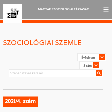
MAGYAR SZOCIOLÓGIAI TÁRSASÁG
AZ MSZT-RŐL
AKTUALITÁSOK
SZOCIOLÓGIAI SZEMLE
VÁNDORGYŰLÉSEK
SZAKOSZTÁLYOK
SZOCIOLÓGIAI SZEMLE
DÍJAK
NYELVVÁLASZTÁS
2021/4. szám