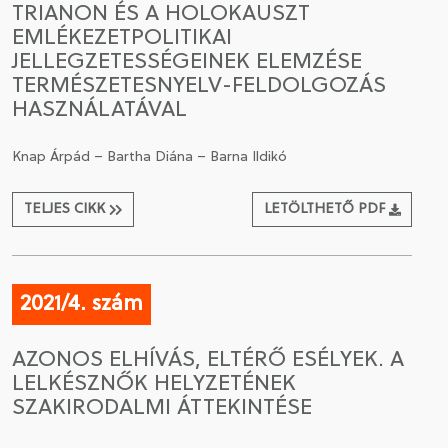
TRIANON ÉS A HOLOKAUSZT
EMLÉKEZETPOLITIKAI
CSATLAKOZÁS A TÁRSASÁGHOZ / MEGÚJÍTOM A
JELLEGZETESSÉGEINEK ELEMZÉSE
TAGSÁGOMAT
TERMÉSZETESNYELV-FELDOLGOZÁS
HASZNÁLATÁVAL
Knap Árpád – Bartha Diána – Barna Ildikó
TELJES CIKK
LETÖLTHETŐ PDF
2021/4. szám
AZONOS ELHÍVÁS, ELTÉRŐ ESÉLYEK. A
LELKÉSZNŐK HELYZETÉNEK
SZAKIRODALMI ÁTTEKINTÉSE