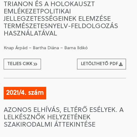
TRIANON ÉS A HOLOKAUSZT
EMLÉKEZETPOLITIKAI
CSATLAKOZÁS A TÁRSASÁGHOZ / MEGÚJÍTOM A
JELLEGZETESSÉGEINEK ELEMZÉSE
TAGSÁGOMAT
TERMÉSZETESNYELV-FELDOLGOZÁS
HASZNÁLATÁVAL
Knap Árpád – Bartha Diána – Barna Ildikó
TELJES CIKK
LETÖLTHETŐ PDF
2021/4. szám
AZONOS ELHÍVÁS, ELTÉRŐ ESÉLYEK. A
LELKÉSZNŐK HELYZETÉNEK
SZAKIRODALMI ÁTTEKINTÉSE