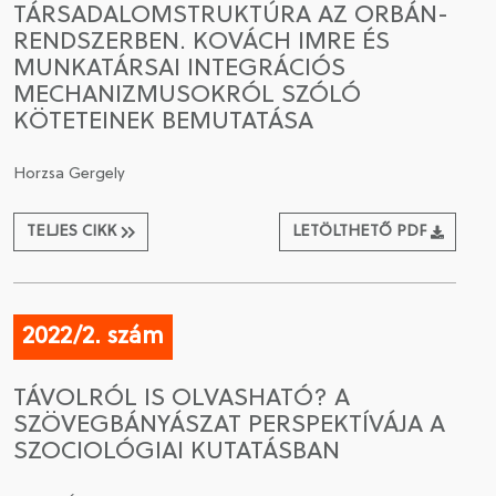
TÁRSADALOMSTRUKTÚRA AZ ORBÁN-
RENDSZERBEN. KOVÁCH IMRE ÉS
CSATLAKOZÁS A TÁRSASÁGHOZ / MEGÚJÍTOM A
MUNKATÁRSAI INTEGRÁCIÓS
TAGSÁGOMAT
MECHANIZMUSOKRÓL SZÓLÓ
KÖTETEINEK BEMUTATÁSA
Horzsa Gergely
TELJES CIKK
LETÖLTHETŐ PDF
2022/2. szám
TÁVOLRÓL IS OLVASHATÓ? A
SZÖVEGBÁNYÁSZAT PERSPEKTÍVÁJA A
SZOCIOLÓGIAI KUTATÁSBAN