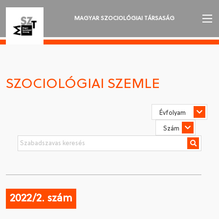
MAGYAR SZOCIOLÓGIAI TÁRSASÁG
AZ MSZT-RŐL
AKTUALITÁSOK
SZOCIOLÓGIAI SZEMLE
VÁNDORGYŰLÉSEK
SZAKOSZTÁLYOK
SZOCIOLÓGIAI SZEMLE
DÍJAK
NYELVVÁLASZTÁS
2022/2. szám