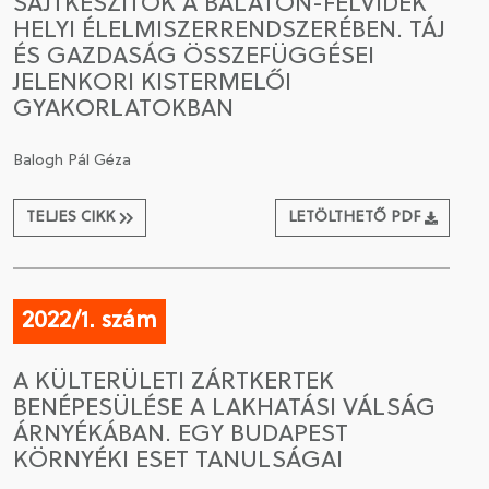
SAJTKÉSZÍTŐK A BALATON-FELVIDÉK
HELYI ÉLELMISZERRENDSZERÉBEN. TÁJ
ÉS GAZDASÁG ÖSSZEFÜGGÉSEI
JELENKORI KISTERMELŐI
GYAKORLATOKBAN
Balogh Pál Géza
TELJES CIKK
LETÖLTHETŐ PDF
2022/1. szám
A KÜLTERÜLETI ZÁRTKERTEK
BENÉPESÜLÉSE A LAKHATÁSI VÁLSÁG
ÁRNYÉKÁBAN. EGY BUDAPEST
KÖRNYÉKI ESET TANULSÁGAI