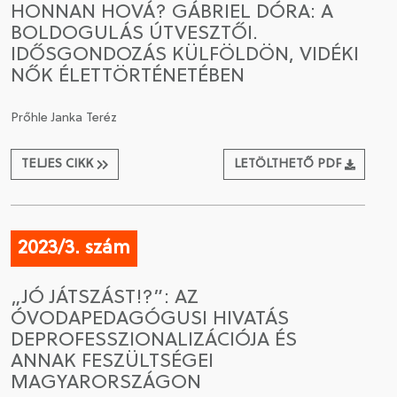
HONNAN HOVÁ? GÁBRIEL DÓRA: A
BOLDOGULÁS ÚTVESZTŐI.
CSATLAKOZÁS A TÁRSASÁGHOZ / MEGÚJÍTOM A
IDŐSGONDOZÁS KÜLFÖLDÖN, VIDÉKI
TAGSÁGOMAT
NŐK ÉLETTÖRTÉNETÉBEN
Prőhle Janka Teréz
TELJES CIKK
LETÖLTHETŐ PDF
2023/3. szám
„JÓ JÁTSZÁST!?”: AZ
ÓVODAPEDAGÓGUSI HIVATÁS
DEPROFESSZIONALIZÁCIÓJA ÉS
ANNAK FESZÜLTSÉGEI
MAGYARORSZÁGON