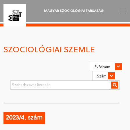
MAGYAR SZOCIOLÓGIAI TÁRSASÁG
AZ MSZT-RŐL
AKTUALITÁSOK
SZOCIOLÓGIAI SZEMLE
VÁNDORGYŰLÉSEK
SZAKOSZTÁLYOK
SZOCIOLÓGIAI SZEMLE
DÍJAK
NYELVVÁLASZTÁS
2023/4. szám